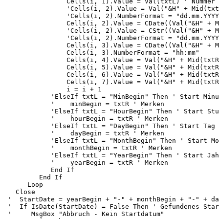
                Cells(i, 1).Value = Val(txtL) ' Nummer

                'Cells(i, 2).Value = Val("&H" + Mid(txtR, 1, 4))  ' Minuten seit Start (mit Hex-Dez-Umwandlung)

                'Cells(i, 2).NumberFormat = "dd.mm.YYYY"

                Cells(i, 2).Value = CDate((Val("&H" + Mid(txtR, 7, 2)) & "." & (Val("&H" + Mid(txtR, 5, 2))) & "." & (Val("&H" + Mid(txtR, 1, 4)))))

                'Cells(i, 2).Value = CStr((Val("&H" + Mid(txtR, 7, 2))))

                'Cells(i, 2).NumberFormat = "dd.mm.YYYY"

                Cells(i, 3).Value = CDate((Val("&H" + Mid(txtR, 9, 2)) & ":" & (Val("&H" + Mid(txtR, 11, 2)))))

                Cells(i, 3).NumberFormat = "hh:mm"

                Cells(i, 4).Value = Val("&H" + Mid(txtR, 17, 2)) ' Sys (mit Hex-Dez-Umwandlung)

                Cells(i, 5).Value = Val("&H" + Mid(txtR, 21, 2)) ' Dia (mit Hex-Dez-Umwandlung)

                Cells(i, 6).Value = Val("&H" + Mid(txtR, 25, 2)) ' MAP (mit Hex-Dez-Umwandlung)

                Cells(i, 7).Value = Val("&H" + Mid(txtR, 29, 2)) ' HR  (mit Hex-Dez-Umwandlung)

                i = i + 1

            'ElseIf txtL = "MinBegin" Then ' Start Minuten gefunden

            '    minBegin = txtR ' Merken

            'ElseIf txtL = "HourBegin" Then ' Start Stunden gefunden

            '    hourBegin = txtR ' Merken

            'ElseIf txtL = "DayBegin" Then ' Start Tag gefunden

            '    dayBegin = txtR ' Merken

            'ElseIf txtL = "MonthBegin" Then ' Start Monat gefunden

            '    monthBegin = txtR ' Merken

            'ElseIf txtL = "YearBegin" Then ' Start Jahr gefunden

            '    yearBegin = txtR ' Merken

            End If

         End If

      Loop

   Close

 '  StartDate = yearBegin + "-" + monthBegin + "-" + dayBegin + " " + hourBegin + ":" + minBegin

 '  If IsDate(StartDate) = False Then ' Gefundenes Startdatum pruefen

 '     MsgBox "Abbruch - Kein Startdatum"
