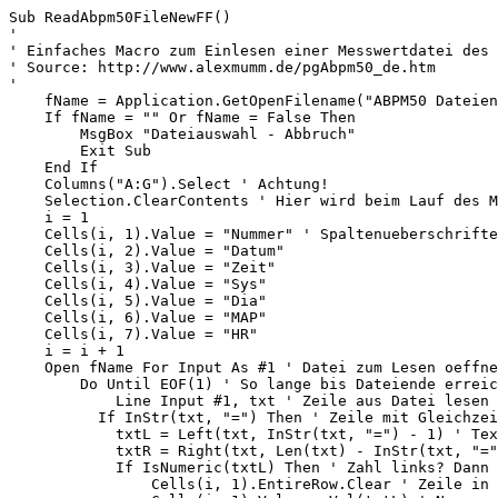
Sub ReadAbpm50FileNewFF()

'

' Einfaches Macro zum Einlesen einer Messwertdatei des 
' Source: http://www.alexmumm.de/pgAbpm50_de.htm

'

    fName = Application.GetOpenFilename("ABPM50 Dateien (*.awp), *.awp")

    If fName = "" Or fName = False Then

        MsgBox "Dateiauswahl - Abbruch"

        Exit Sub

    End If

    Columns("A:G").Select ' Achtung!

    Selection.ClearContents ' Hier wird beim Lauf des Macros geloescht!

    i = 1

    Cells(i, 1).Value = "Nummer" ' Spaltenueberschriften

    Cells(i, 2).Value = "Datum"

    Cells(i, 3).Value = "Zeit"

    Cells(i, 4).Value = "Sys"

    Cells(i, 5).Value = "Dia"

    Cells(i, 6).Value = "MAP"

    Cells(i, 7).Value = "HR"

    i = i + 1

    Open fName For Input As #1 ' Datei zum Lesen oeffnen

        Do Until EOF(1) ' So lange bis Dateiende erreicht:

            Line Input #1, txt ' Zeile aus Datei lesen

          If InStr(txt, "=") Then ' Zeile mit Gleichzeichen?

            txtL = Left(txt, InStr(txt, "=") - 1) ' Text links vom Gleichzeichen

            txtR = Right(txt, Len(txt) - InStr(txt, "=")) ' Text rechts vom Gleichzeichen

            If IsNumeric(txtL) Then ' Zahl links? Dann Messung gefunden!

                Cells(i, 1).EntireRow.Clear ' Zeile in Tabelle loeschen
