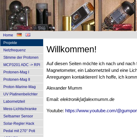
Home
Projekte
Willkommen!
Netzfrequenz
Stimme der Protonen
Auf diesen Seiten möchte ich nach und nach fü
MCP3201 ADC -> RPI
Magnetometer, ein Labornetzteil und eine L
Protonen-Mag I
Anregungen kontaktieren! Ich hoffe, ich komm
Protonen-Mag II
Proton-Marine-Mag
Alexander Mumm
UV Platinenbelichter
Email:
elektronik[at]alexmumm.de
Labornetzteil
Mess-Lichtschranke
Youtube:
https://www.youtube.com/@gumpom
Seltsamer Sensor
Solar-Regler Hack
Pedal mit 270° Poti