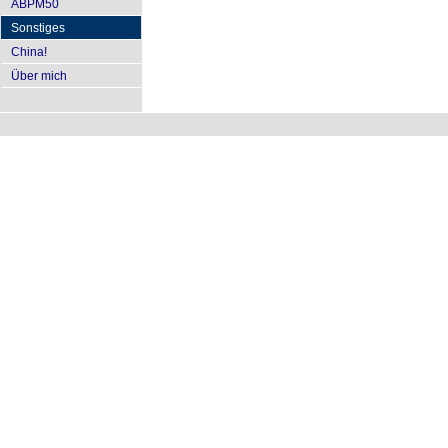
ABPM50
Sonstiges
China!
Über mich