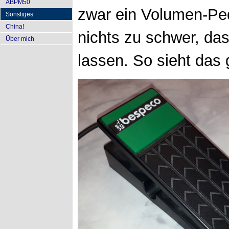
ABPM50
zwar ein Volumen-Ped
Sonstiges
China!
nichts zu schwer, da
Über mich
lassen. So sieht das 