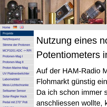
Home
Projekte
Nutzung eines n
Netzfrequenz
Stimme der Protonen
MCP3201 ADC -> RPI
Potentiometers 
Protonen-Mag I
Protonen-Mag II
Proton-Marine-Mag
Auf der HAM-Radio Me
UV Platinenbelichter
Flohmarkt günstig ei
Labornetzteil
Mess-Lichtschranke
Da ich schon immer s
Seltsamer Sensor
Solar-Regler Hack
anschliessen wollte, 
Pedal mit 270° Poti