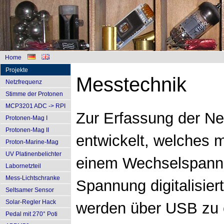
Home
Projekte
Messtechnik
Netzfrequenz
Stimme der Protonen
MCP3201 ADC -> RPI
Zur Erfassung der Ne
Protonen-Mag I
Protonen-Mag II
entwickelt, welches m
Proton-Marine-Mag
UV Platinenbelichter
einem Wechselspannu
Labornetzteil
Mess-Lichtschranke
Spannung digitalisiert
Seltsamer Sensor
Solar-Regler Hack
werden über USB zu e
Pedal mit 270° Poti